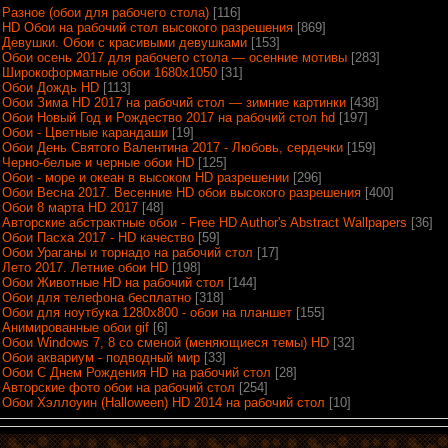
Разное (обои для рабочего стола)
[116]
HD Обои на рабочий стол высокого разрешения
[869]
Девушки. Обои с красивыми девушками
[153]
Обои осень 2017 для рабочего стола — осенние мотивы
[283]
Широкоформатные обои 1680x1050
[31]
Обои Дождь HD
[113]
Обои Зима HD 2017 на рабочий стол — зимние картинки
[438]
Обои Новый Год и Рождество 2017 на рабочий стол hd
[197]
Обои - Цветные карандаши
[19]
Обои День Святого Валентина 2017 - Любовь, сердечки
[159]
Черно-белые и черные обои HD
[125]
Обои - море и океан в высоком HD разрешении
[296]
Обои Весна 2017. Весенние HD обои высокого разрешения
[400]
Обои 8 марта HD 2017
[48]
Авторские абстрактные обои - Free HD Author's Abstract Wallpapers
[36]
Обои Пасха 2017 - HD качество
[59]
Обои Ураганы и торнадо на рабочий стол
[17]
Лето 2017. Летние обои HD
[198]
Обои Животные HD на рабочий стол
[144]
Обои для телефона бесплатно
[318]
Обои для ноутбука 1280х800 - обои на планшет
[155]
Анимированные обои gif
[6]
Обои Windows 7, 8 со сменой (меняющиеся темы) HD
[32]
Обои аквариум - подводный мир
[33]
Обои С Днем Рождения HD на рабочий стол
[28]
Авторские фото обои на рабочий стол
[254]
Обои Хэллоуин (Halloween) HD 2014 на рабочий стол
[10]