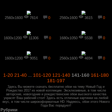
2560x1600
7614
0
2560x1600
3615
0
1600x1200
11306
0
1680x1050
5538
0
1600x1200
9051
0
2560x1600
4694
0
1-20
21-40
...
101-120
121-140
141-160
161-180
181-197
Здесь Вы можете скачать бесплатно обои на тему Новый Год и
Рождество 2017 из новой коллекции. Эксклюзивные, в том числе
авторские, новогодние и рождественские обои высокого качества
украсят Ваш рабочий стол! Здесь есть отличные картинки на любой
вкус, в том числе широкоформатные HD. Надеюсь, обои этого Нового
Года Вас порадуют!
Рубрики