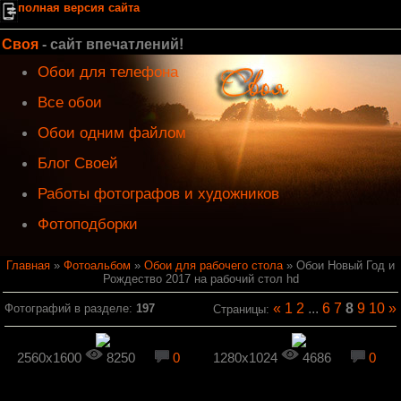
полная версия сайта
Своя
- сайт впечатлений!
Обои для телефона
Все обои
Обои одним файлом
Блог Своей
Работы фотографов и художников
Фотоподборки
Главная
»
Фотоальбом
»
Обои для рабочего стола
» Обои Новый Год и
Рождество 2017 на рабочий стол hd
«
1
2
...
6
7
8
9
10
»
Фотографий в разделе
:
197
Страницы
:
2560x1600
8250
0
1280x1024
4686
0