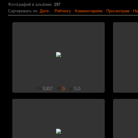
Фотографий в альбоме
:
197
Сортировать по
:
Дате
·
Рейтингу
·
Комментариям
·
Просмотрам
·
На
1920x1080
Добавлено: 29.11.2011
5307
0
5.0
1920x1080
Добавлено: 29.11.2011