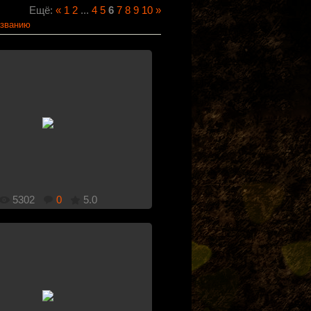
Ещё:
«
1
2
...
4
5
6
7
8
9
10
»
званию
1920x1080
Добавлено: 29.11.2011
5302
0
5.0
1920x1080
Добавлено: 27.11.2011