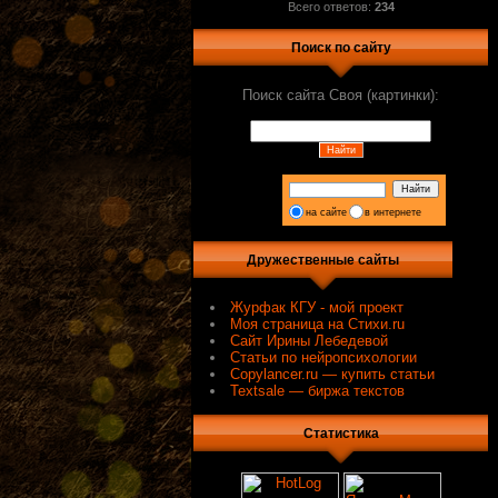
Всего ответов:
234
Поиск по сайту
Поиск сайта Своя (картинки):
на сайте
в интернете
Дружественные сайты
Журфак КГУ - мой проект
Моя страница на Стихи.ru
Сайт Ирины Лебедевой
Статьи по нейропсихологии
Сopylancer.ru — купить статьи
Textsale — биржа текстов
Статистика