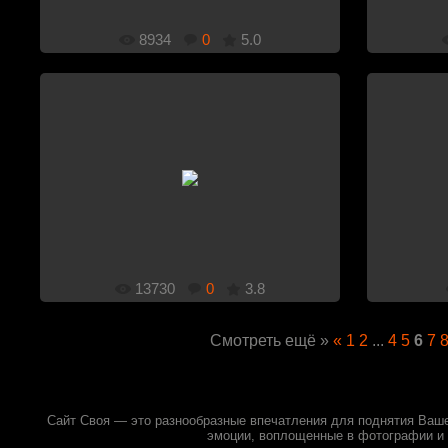
8934
0
5.0
1920x1080
Добавлено: 21.12.2010
13730
0
3.8
Смотреть ещё »
«
1
2
...
4
5
6
7
Сайт Своя — это разнообразные впечатления для поднятия Ваше
эмоции, воплощенные в фотографии и 