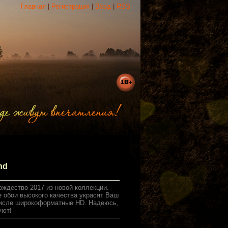
Главная
|
Регистрация
|
Вход
|
RSS
hd
ождество 2017 из новой коллекции.
е обои высокого качества украсят Ваш
 числе широкоформатные HD. Надеюсь,
уют!