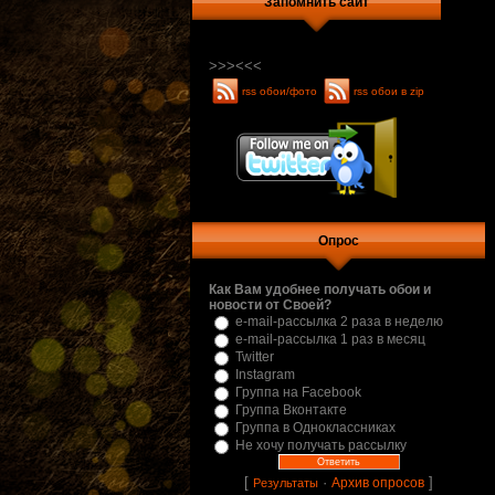
Запомнить сайт
>>>
<<<
rss обои/фото
rss обои в zip
Опрос
Как Вам удобнее получать обои и
новости от Своей?
e-mail-рассылка 2 раза в неделю
e-mail-рассылка 1 раз в месяц
Twitter
Instagram
Группа на Facebook
Группа Вконтакте
Группа в Одноклассниках
Не хочу получать рассылку
[
·
]
Архив опросов
Результаты