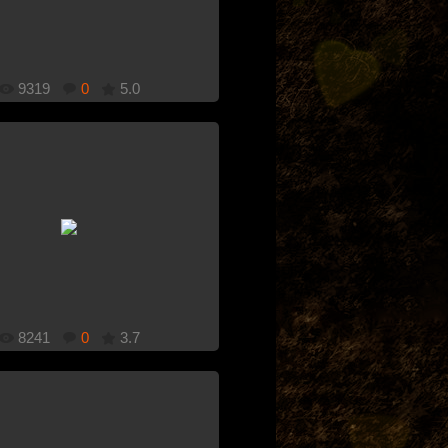
9319
0
5.0
1920x1080
Добавлено: 26.11.2011
8241
0
3.7