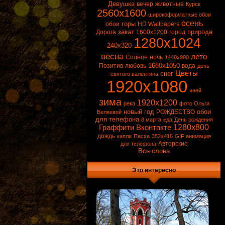
Разные
Девушка
вечер
животные
Курск
2560x1600
Обои 1680х1050
широкоформатные обои
осень
горы
Цветные карандаши
обои
HD Wallpapers
закат
природа
Дорога
1600x1200
город
Разрешение Вашего монитора
1280x1024
Статьи про обои
240x320
весна
лето
Солнце
ночь
1440x900
1680x1050
Позитив
любовь
вода
день
Цветы
снег
святого валентина
1920x1080
иней
зима
1920x1200
река
фото Ольги
новый год
обои
РОЖДЕСТВО
Беляевой
для телефона
8 марта
еда
День рождения
1280x800
Граффити Вконтакте
дождь
капли
Пасха
352x416
GIF анимация
Авторские
для телефона
Все слова
Это интересно