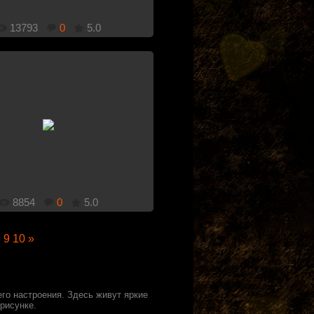
13793
0
5.0
1920x1080
Добавлено: 13.12.2010
8854
0
5.0
8
9
10
»
го настроения. Здесь живут яркие
рисунке.