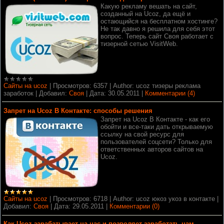
Какую рекламу вешать на сайт,
созданный на Ucoz, да ещё и
остающийся на бесплатном хостинге?
Не так давно я решила для себя этот
вопрос. Теперь сайт Своя работает с
тизерной сетью VisitWeb.
Сайты на ucoz
|
Просмотров:
6357
|
Author:
ucoz тизеры реклама
заработок
|
Добавил:
Своя
|
Дата:
30.05.2011
|
Комментарии (4)
Запрет на Ucoz В Контакте: способы решения
Запрет на Ucoz В Контакте - как его
обойти и все-таки дать открываемую
ссылку на свой ресурс для
пользователей соцсети? Только для
ответственных авторов сайтов на
Ucoz.
Сайты на ucoz
|
Просмотров:
6718
|
Author:
ucoz юкоз укоз в контакте
|
Добавил:
Своя
|
Дата:
29.05.2011
|
Комментарии (0)
Как Ucoz зарабатывает на нас и позволяет заработать нам