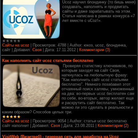
Ucoz научил блондинку (то бишь меня)
создавать, наполнять и продвигать
сайты и даже зарабатывать на этом.
Статья написана в рамках конкурса «7
лет вместе с uCoz!».
Сайты на ucoz
|
Просмотров:
4788
|
Author:
юкоз, ucoz, блондинка,
сайт
|
Добавил:
Своя
|
Дата:
17.11.2012
|
Комментарии (3)
Как наполнить сайт ucoz статьями бесплатно
Проверяя статистику ключевиков, по
которым заходят на сайт Своя,
наткнулась на любопытную фразу:
"Как наполнить сайт ucoz статьями
бесплатно".
Немного позабавил этот
отчаянный поиск халявы, умноженный
на два: во-первых ucoz бесплатен сам
по себе, во-вторых, автор желает еще
и раскрутить сайт бесплатно.
Так
можно ли это сделать в реальности и
каким образом?
Способов целых три.
Сайты на ucoz
|
Просмотров:
9054
|
Author:
статьи ucoz бесплатно
сайт наполнит
|
Добавил:
Своя
|
Дата:
23.08.2011
|
Комментарии (2)
VisitWeb (Визитвеб) - тизерная сеть для заработка на Ucoz