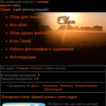
Это мобильная версия>>
полная
версия сайта
Своя
- сайт впечатлений!
Обои для телефона
Все обои
Обои одним файлом
Блог Своей
Работы фотографов и художников
Фотоподборки
Вы здесь:
Главная
»
Статьи
» Сайты на ucoz
В категории материалов
:
9
Показано материалов
:
1-9
Сортировать по
:
Дате
·
Названию
·
Рейтингу
·
Комментариям
·
Просмотрам
Блондинка и Ucoz: бурный роман с хэппи-эндом
История о том, как сайт в системе