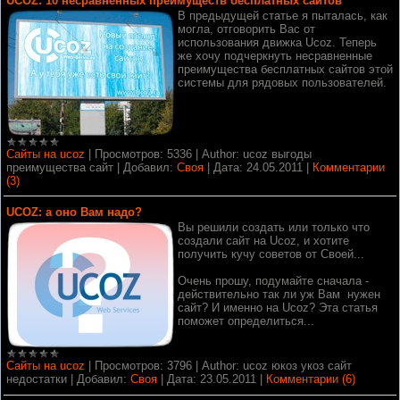
UCOZ: 10 несравненных преимуществ бесплатных сайтов
В предыдущей статье я пыталась, как
могла, отговорить Вас от
использования движка Ucoz. Теперь
же хочу подчеркнуть несравненные
преимущества бесплатных сайтов этой
системы для рядовых пользователей.
Сайты на ucoz
|
Просмотров:
5336
|
Author:
ucoz выгоды
преимущества сайт
|
Добавил:
Своя
|
Дата:
24.05.2011
|
Комментарии
(3)
UCOZ: а оно Вам надо?
Вы решили создать или только что
создали сайт на Ucoz, и хотите
получить кучу советов от Своей...
Очень прошу, подумайте сначала -
действительно так ли уж Вам нужен
сайт? И именно на Ucoz? Эта статья
поможет определиться...
Сайты на ucoz
|
Просмотров:
3796
|
Author:
ucoz юкоз укоз сайт
недостатки
|
Добавил:
Своя
|
Дата:
23.05.2011
|
Комментарии (6)