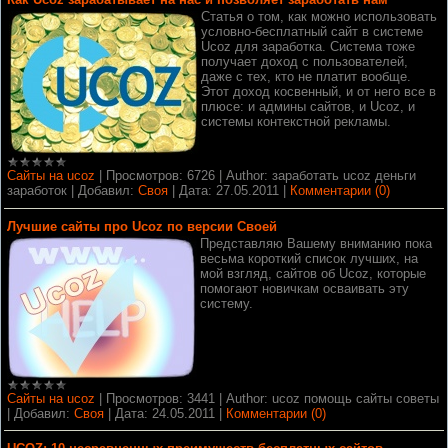
Статья о том, как можно использовать
условно-бесплатный сайт в системе
Ucoz для заработка. Система тоже
получает доход с пользователей,
даже с тех, кто не платит вообще.
Этот доход косвенный, и от него все в
плюсе: и админы сайтов, и Ucoz, и
системы контекстной рекламы.
Сайты на ucoz
|
Просмотров:
6726
|
Author:
заработать ucoz деньги
заработок
|
Добавил:
Своя
|
Дата:
27.05.2011
|
Комментарии (0)
Лучшие сайты про Ucoz по версии Своей
Представляю Вашему вниманию пока
весьма короткий список лучших, на
мой взгляд, сайтов об Ucoz, которые
помогают новичкам осваивать эту
систему.
Сайты на ucoz
|
Просмотров:
3441
|
Author:
ucoz помощь сайты советы
|
Добавил:
Своя
|
Дата:
24.05.2011
|
Комментарии (0)