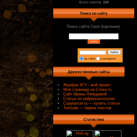
Всего ответов:
234
Поиск по сайту
Поиск сайта Своя (картинки):
на сайте
в интернете
Дружественные сайты
Журфак КГУ - мой проект
Моя страница на Стихи.ru
Сайт Ирины Лебедевой
Статьи по нейропсихологии
Сopylancer.ru — купить статьи
Textsale — биржа текстов
Статистика