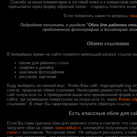
Спасибо за ваши комментарии в гостевой книге и к конкретным раб
присылаете через форму обратной связи - стараюсь ответить всем
Если появились какие-то вопросы,
пиш
Подробнее почитать о разделе
"Обои для рабочего сто
предложеним фотографам и дизайнерам
мо
Обмен ссылками
В ближайшее время на сайте появится небольшой каталог ссылок н
обоям для рабочего стола
графике и дизайну
красивым фотографиям
рисункам, картинам
Буду выбирать на личный вкус. Чтобы Ваш сайт, подходящий под эту
список,
предлагаю обмен ссылками
.
Необходимо разместить на Ваш
сайт svoya.ucoz.ru
, в приведенной выше или произвольной форме и 
сайта, где размещена гиперссылка на
svoya.ucoz.ru
, через
Форму об
ссылками"
.
В ответ Вы гарантировано получите обратную ссылку.
Есть классные обои для са
Если Вы сами сделали обои для рабочего стола и считаете, что сам
загрузите обои на сервис
www.radikal.ru
, скопируйте полученную ссы
связи
с заголовком "Авторские обои"
.
Не забудьте рассказать о себе
ник, чем увлекаетесь, что вдохновило на создание, какими приемами