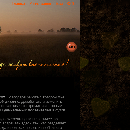
Главная
|
Регистрация
|
Вход
|
RSS
coz
,
благодаря работе с которой мне
б-дизайне, доработать и изменить
что заставляет стремиться к новым
00 уникальных посетителей
в сутки.
вую очередь ценю не количество
 встречать здесь тех, кто разделяет
да в поисках нового и необычного.