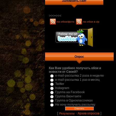
Запомнить сайт
>>>
<<<
rss обои/фото
rss обои в zip
Опрос
Как Вам удобнее получать обои и
новости от Своей?
e-mail-рассылка 2 раза в неделю
e-mail-рассылка 1 раз в месяц
Twitter
Instagram
Группа на Facebook
Группа Вконтакте
Группа в Одноклассниках
Не хочу получать рассылку
[
·
]
Архив опросов
Результаты