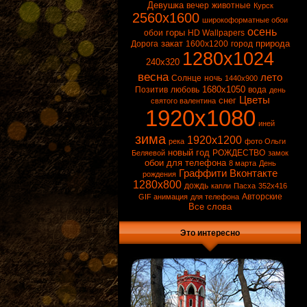
Разные
Девушка
вечер
животные
Курск
2560x1600
Обои 1680х1050
широкоформатные обои
осень
горы
Цветные карандаши
обои
HD Wallpapers
закат
природа
Дорога
1600x1200
город
Разрешение Вашего монитора
1280x1024
Статьи про обои
240x320
весна
лето
Солнце
ночь
1440x900
1680x1050
Позитив
любовь
вода
день
Цветы
снег
святого валентина
1920x1080
иней
зима
1920x1200
река
фото Ольги
новый год
РОЖДЕСТВО
Беляевой
замок
обои для телефона
8 марта
День
Граффити Вконтакте
рождения
1280x800
дождь
капли
Пасха
352x416
Авторские
GIF анимация
для телефона
Все слова
Это интересно