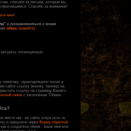
отам, спасибо за письма, которые вы
 обратившимся. Спасибо за внимание!
ите мне
!
ла"
и познакомиться с моим
жно
здесь
(перейти)
а ресурсы, посвященные:
 тематику, гарантированно попал в
ем сайте
ссылку (кнопку, баннер) на
прислать ссылку на страницу Вашего
ратной связи
с заголовком "Обмен
йта?
ое место им - на сайте
svoya.ucoz.ru,
лку и пришлите
через
Форму обратной
 как о создателе обоев - ваше имя или
 пользовались и т.п.