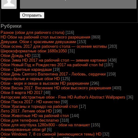
Отправить
Рубрики
Разное (обои для рабочего стола)
[116]
HD Обои на рабочий стол высокого разрешения
[869]
Девушки. Обои с красивыми девушками
[153]
Обои осень 2017 для рабочего стола — осенние мотивы
[283]
Широкоформатные обои 1680x1050
[31]
Обои Дождь HD
[113]
Обои Зима HD 2017 на рабочий стол — зимние картинки
[438]
Обои Новый Год и Рождество 2017 на рабочий стол hd
[197]
Обои - Цветные карандаши
[19]
Обои День Святого Валентина 2017 - Любовь, сердечки
[159]
Черно-белые и черные обои HD
[125]
Обои - море и океан в высоком HD разрешении
[296]
Обои Весна 2017. Весенние HD обои высокого разрешения
[400]
Обои 8 марта HD 2017
[48]
Авторские абстрактные обои - Free HD Author's Abstract Wallpapers
[36]
Обои Пасха 2017 - HD качество
[59]
Обои Ураганы и торнадо на рабочий стол
[17]
Лето 2017. Летние обои HD
[198]
Обои Животные HD на рабочий стол
[144]
Обои для телефона бесплатно
[318]
Обои для ноутбука 1280х800 - обои на планшет
[155]
Анимированные обои gif
[6]
Обои Windows 7, 8 со сменой (меняющиеся темы) HD
[32]