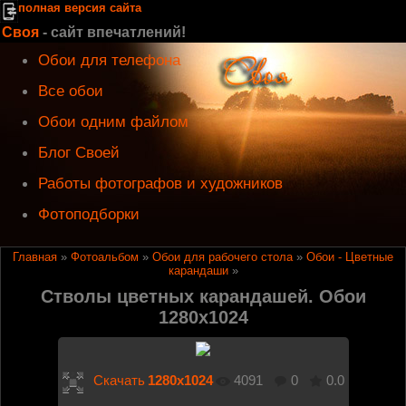
полная версия сайта
Своя
- сайт впечатлений!
Обои для телефона
Все обои
Обои одним файлом
Блог Своей
Работы фотографов и художников
Фотоподборки
Главная
»
Фотоальбом
»
Обои для рабочего стола
»
Обои - Цветные
карандаши
»
Стволы цветных карандашей. Обои
1280х1024
В реальном размере
1280x1024
/ 223.4Kb
Скачать
1280x1024
4091
0
0.0